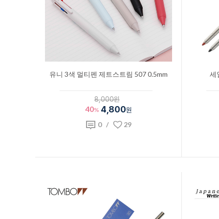
유니 3색 멀티펜 제트스트림 507 0.5mm
세
8,000원
40
4,800
%
원
0
/
29