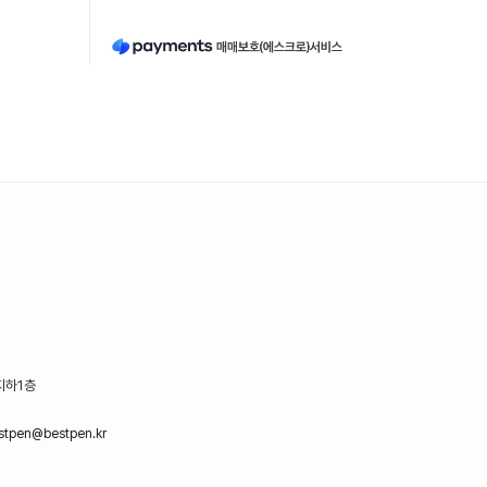
지하1층
stpen@bestpen.kr