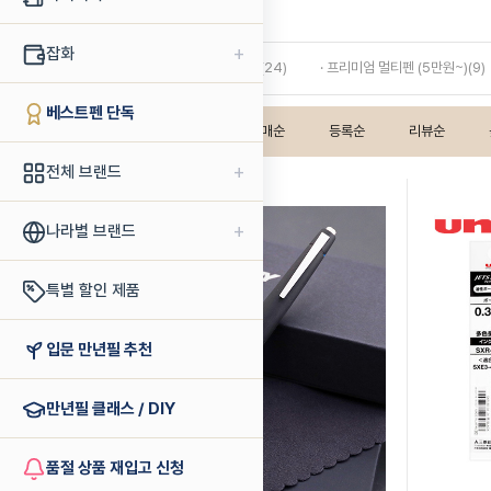
멀티펜
+
잡화
· 스탠다드 멀티펜 (~5만원)(24)
· 프리미엄 멀티펜 (5만원~)(9)
베스트펜 단독
인기상품순
판매순
등록순
리뷰순
+
전체 브랜드
+
나라별 브랜드
특별 할인 제품
입문 만년필 추천
만년필 클래스 / DIY
품절 상품 재입고 신청