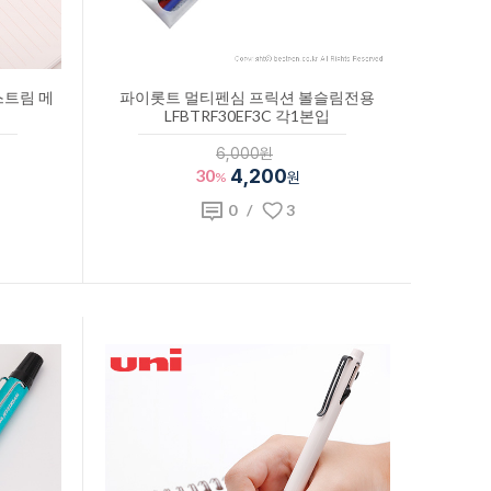
스트림 메
파이롯트 멀티펜심 프릭션 볼슬림전용
LFBTRF30EF3C 각1본입
6,000원
30
4,200
%
원
0
/
3