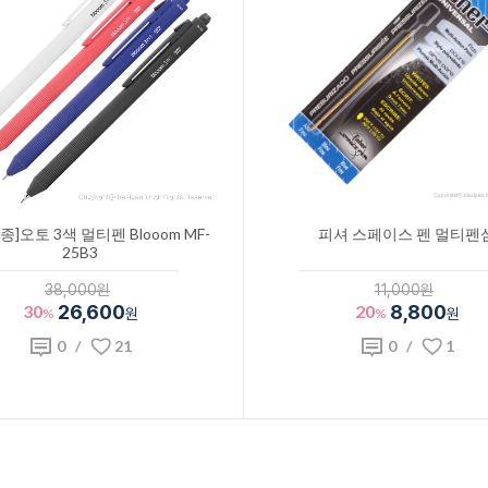
]오토 3색 멀티펜 Blooom MF-
피셔 스페이스 펜 멀티펜
25B3
38,000원
11,000원
30
26,600
20
8,800
%
원
%
원
0
/
21
0
/
1