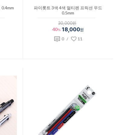
0.4mm
파이롯트 3색 4색 멀티펜 프릭션 우드
0.5mm
30,000원
40
18,000
%
원
0
/
11