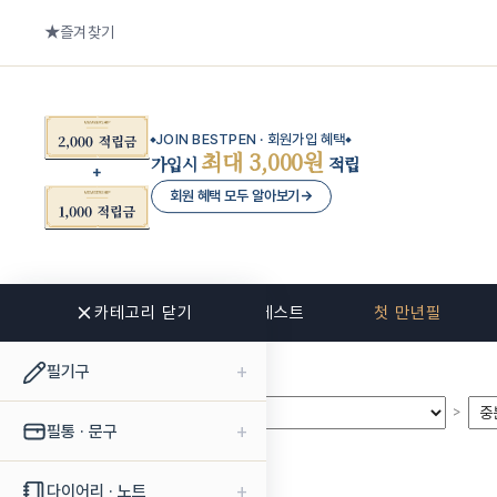
즐겨찾기
JOIN BESTPEN · 회원가입 혜택
최대 3,000원
가입시
적립
회원 혜택 모두 알아보기
→
카테고리 닫기
신상품
베스트
첫 만년필
+
필기구
>
>
+
필통 · 문구
+
다이어리 · 노트