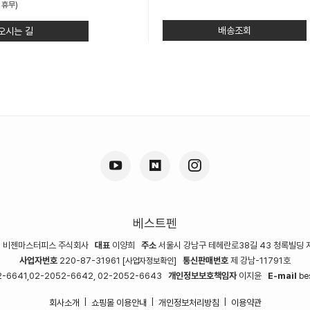
 휴무)
배송조회
오시는 길
베스트펜
명
비젠마스터피스 주식회사
대표
이양희
주소
서울시 강남구 테헤란로38길 43 청록빌딩 
사업자번호
220-87-31961
통신판매번호
제 강남-11791호
[사업자정보확인]
-6641,02-2052-6642, 02-2052-6643
개인정보보호책임자
이지윤
E-mail
be
회사소개
쇼핑몰 이용안내
개인정보처리방침
이용약관
|
|
|