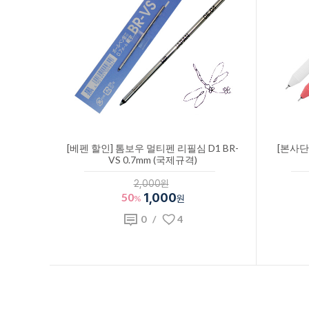
[베펜 할인] 톰보우 멀티펜 리필심 D1 BR-
[본사단종
VS 0.7mm (국제규격)
2,000원
50
1,000
%
원
0
/
4