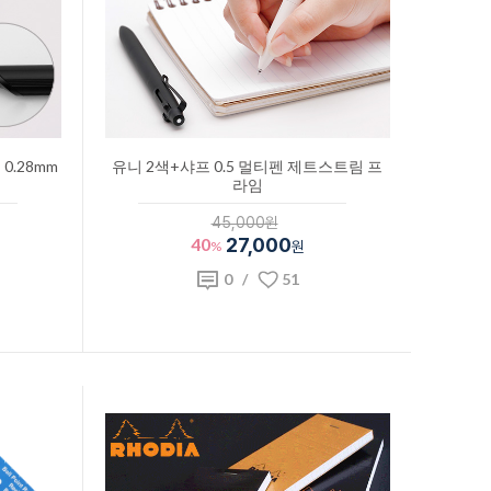
0.28mm
유니 2색+샤프 0.5 멀티펜 제트스트림 프
라임
45,000원
40
27,000
%
원
0
/
51