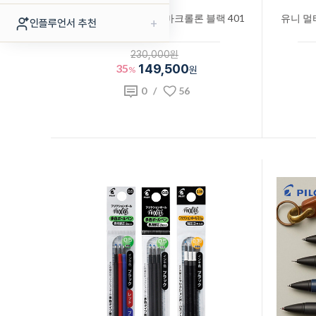
라미 4색 멀티펜 2000 마크롤론 블랙 401
유니 멀
+
인플루언서 추천
230,000원
35
149,500
%
원
0
/
56