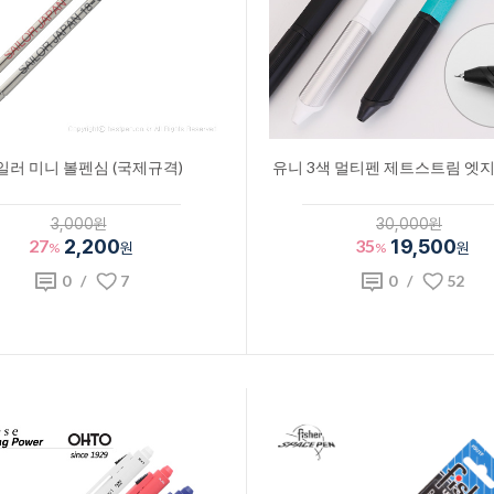
일러 미니 볼펜심 (국제규격)
유니 3색 멀티펜 제트스트림 엣지 
3,000원
30,000원
27
2,200
35
19,500
%
원
%
원
0
/
7
0
/
52