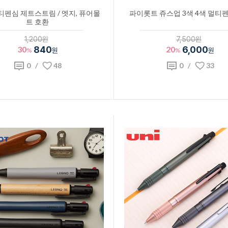
티펜심 제트스트림 / 엣지, 퓨어몰
파이롯트 쥬스업 3색 4색 멀티펜 
트 호환
1,200원
7,500원
30
840
20
6,000
%
원
%
원
0
/
48
0
/
33