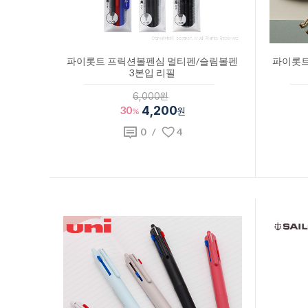
파이롯트 프릭션볼펜심 멀티펜/슬림볼펜
파이롯트 
3본입 리필
6,000원
30
4,200
%
원
0
/
4