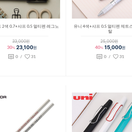
2색 0.7+샤프 0.5 멀티펜 레그노
유니 4색+샤프 0.5 멀티펜 제트
탈
33,000원
25,000원
30
23,100
40
15,000
%
원
%
원
0
/
31
0
/
31