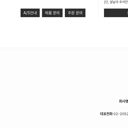
(단, 설날과 추석만
A/S안내
제품 문의
주문 문의
회사
대표전화
02-2052