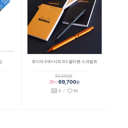
심
로디아 2색+샤프 0.5 멀티펜 스크립트
93,000원
25
69,700
%
원
0
/
45