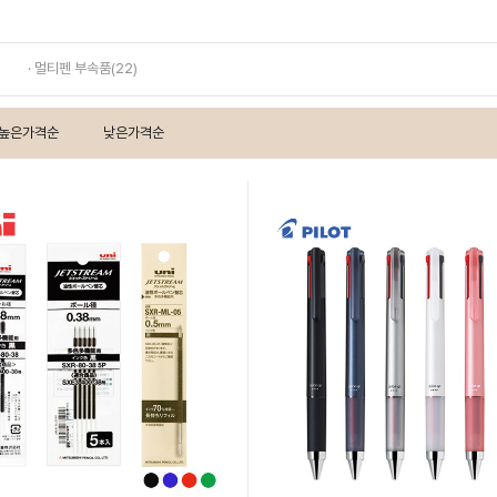
· 멀티펜 부속품(22)
높은가격순
낮은가격순