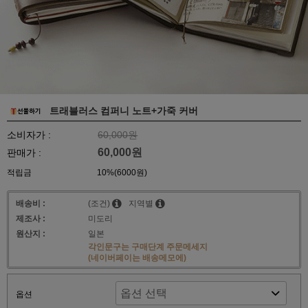
트래블러스 컴퍼니 노트+가죽 커버
소비자가 :
60,000원
60,000원
판매가 :
적립금
10%(6000원)
배송비 :
(조건)
지역별
제조사 :
미도리
원산지 :
일본
각인문구는 구매단계 주문메세지
(네이버페이는 배송메모에)
옵션