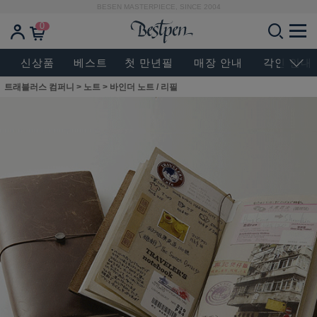
BESEN MASTERPIECE, SINCE 2004
0
신상품
베스트
첫 만년필
매장 안내
각인 안내
트래블러스 컴퍼니
>
노트
>
바인더 노트 / 리필