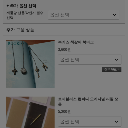
+ 추가 옵션 선택
제품당 선물/각인시 필수
선택!
추가 구성 상품
북키스 책갈피 북마크
3,600
원
트래블러스 컴퍼니 오리지널 리필 모
음
5,200
원