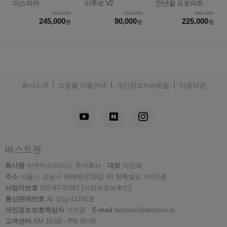
미스피어
이푸르 V2
만년필 프로피트 라
이트
350,000
120,000
300,000
245,000
90,000
225,000
원
원
원
|
|
|
회사소개
쇼핑몰 이용안내
개인정보처리방침
이용약관
베스트펜
회사명
비젠마스터피스 주식회사
대표
이양희
주소
서울시 강남구 테헤란로38길 43 청록빌딩 지하1층
사업자번호
220-87-31961
[사업자정보확인]
통신판매번호
제 강남-11791호
개인정보보호책임자
이지윤
E-mail
bestpen@bestpen.kr
고객센터
AM 10:00 - PM 05:00