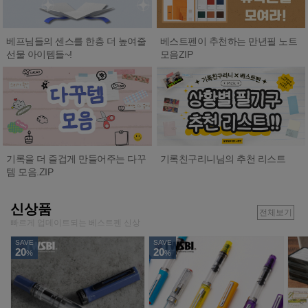
베프님들의 센스를 한층 더 높여줄
베스트펜이 추천하는 만년필 노트
선물 아이템들~!
모음ZIP
기록친구리니님의 추천 리스트
기록을 더 즐겁게 만들어주는 다꾸
템 모음.ZIP
신상품
전체보기
빠르게 업데이트되는 베스트펜 신상
SAVE
SAVE
20
20
%
%