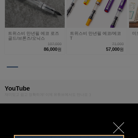
트위스비 만년필 에코 로즈
트위스비 만년필 에코/에코
미
골드/브론즈/오닉스
T
107,000
71,000
86,000
57,000
원
원
YouTube
재미있고 쉽고 정확하게! 이제 유튜브에서도 만나요 :)