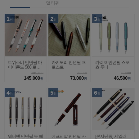
멀티펜
1
2
3
위
위
위
트위스비 만년필 다
카키모리 만년필 프
카웨코 만년필 스포
이아몬드 580 로즈
로스트
츠 루나
골드2
181,000
73,000
62,000
145,000
73,000
46,500
원
원
원
4
5
6
위
위
위
워터맨 만년필 뉴 헤
에프피알 만년필 자
[본사단종] 세일러