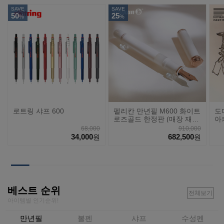
SAVE
SAVE
50
25
%
%
로트링 샤프 600
펠리칸 만년필 M600 화이트
도
로즈골드 한정판 (매장 재
아
고)
68,000
910,000
34,000
682,500
원
원
베스트 순위
전체보기
아이템별 인기순위!
만년필
볼펜
샤프
수성펜