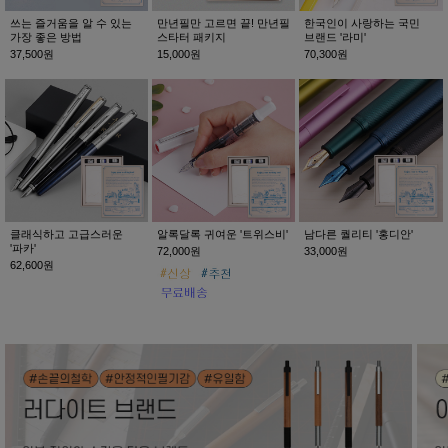
쓰는 즐거움을 알 수 있는
만년필만 고르면 끝! 만년필
한국인이 사랑하는 국민
가장 좋은 방법
스타터 패키지
브랜드 '라미'
37,500원
15,000원
70,300원
클래식하고 고급스러운
알록달록 귀여운 '트위스비'
남다른 퀄리티 '홍디안'
'파카'
72,000원
33,000원
62,600원