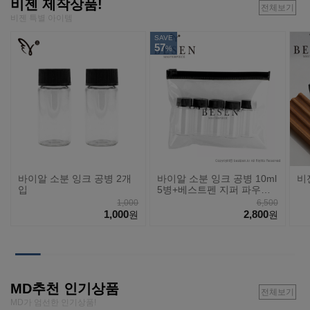
비젠 제작상품!
전체보기
비젠 특별 아이템
SAVE
57
%
바이알 소분 잉크 공병 2개
바이알 소분 잉크 공병 10ml
비
입
5병+베스트펜 지퍼 파우치
세트
1,000
6,500
1,000
2,800
원
원
MD추천 인기상품
전체보기
MD가 엄선한 인기상품!