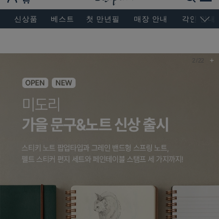
BESEN MASTERPIECE, SINCE 2004
신상품
베스트
첫 만년필
매장 안내
각인 안내
+
3
/
22