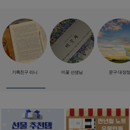
기록친구 리니
미꽃 선생님
문구 대장