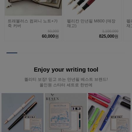
트래블러스 컴퍼니 노트+가
펠리칸 만년필 M800 (매장
펠
죽 커버
재고)
재
60,000
1,100,000
60,000
825,000
원
원
Enjoy your writing tool
퀄리티 보장! 믿고 쓰는 만년필 베스트 브랜드!
올인원 스타터 세트로 한번에