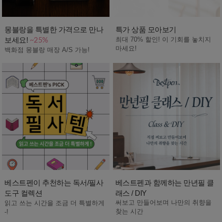
몽블랑을 특별한 가격으로 만나
특가 상품 모아보기
보세요!
최대 70% 할인! 이 기회를 놓치지
~25%
마세요!
백화점 몽블랑 매장 A/S 가능!
베스트펜이 추천하는 독서/필사
베스트펜과 함께하는 만년필 클
도구 컬렉션
래스 / DIY
써보고 만들어보며 나만의 취향을
읽고 쓰는 시간을 조금 더 특별하게
찾는 시간
-!