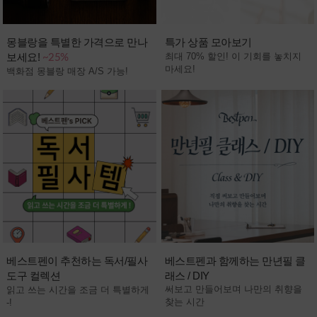
몽블랑을 특별한 가격으로 만나
특가 상품 모아보기
보세요!
최대 70% 할인! 이 기회를 놓치지
~25%
마세요!
백화점 몽블랑 매장 A/S 가능!
베스트펜이 추천하는 독서/필사
베스트펜과 함께하는 만년필 클
도구 컬렉션
래스 / DIY
써보고 만들어보며 나만의 취향을
읽고 쓰는 시간을 조금 더 특별하게
찾는 시간
-!