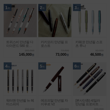
1
2
3
위
위
위
트위스비 만년필 다
카키모리 만년필 프
카웨코 만년필 스포
이아몬드 580 로즈
로스트
츠 루나
골드2
181,000
73,000
62,000
145,000
73,000
46,500
원
원
원
4
5
6
위
위
위
워터맨 만년필 뉴 헤
에프피알 만년필 자
[본사단종] 세일러
미스피어
이푸르 V2
만년필 프로피트 라
이트
350,000
120,000
300,000