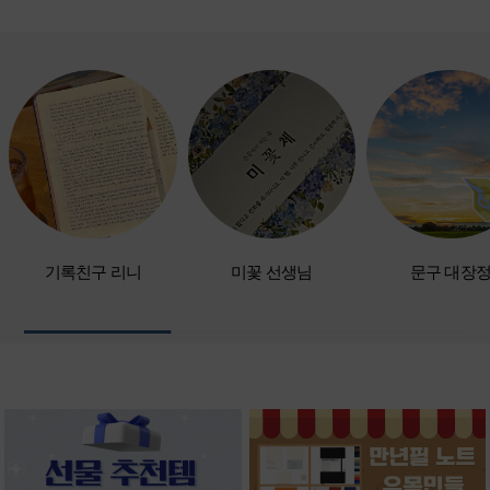
기록친구 리니
미꽃 선생님
문구 대장