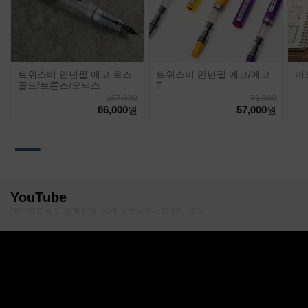
트위스비 만년필 에코 로즈
트위스비 만년필 에코/에코
미
골드/브론즈/오닉스
T
107,000
71,000
86,000
57,000
원
원
YouTube
재미있고 쉽고 정확하게! 이제 유튜브에서도 만나요 :)