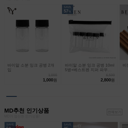
SAVE
57
%
바이알 소분 잉크 공병 2개
바이알 소분 잉크 공병 10ml
비
입
5병+베스트펜 지퍼 파우치
세트
1,000
6,500
1,000
2,800
원
원
MD추천 인기상품
전체보기
MD가 엄선한 인기상품!
SAVE
SAVE