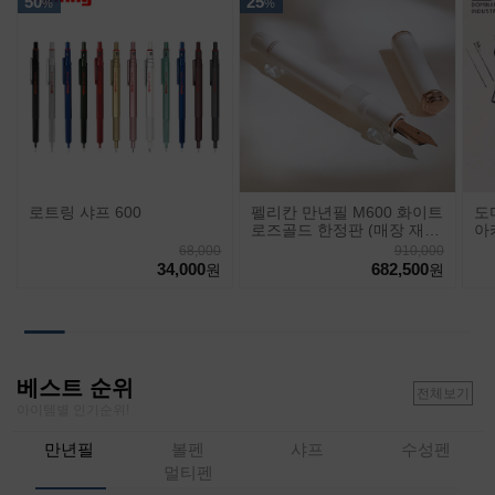
50
25
%
%
로트링 샤프 600
펠리칸 만년필 M600 화이트
도
로즈골드 한정판 (매장 재
아
고)
68,000
910,000
34,000
682,500
원
원
베스트 순위
전체보기
아이템별 인기순위!
만년필
볼펜
샤프
수성펜
멀티펜