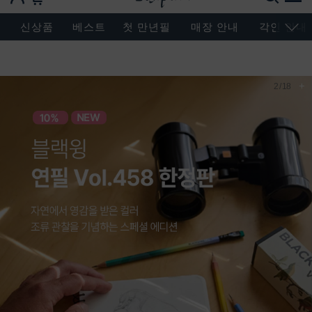
BESEN MASTERPIECE, SINCE 2004
신상품
베스트
첫 만년필
매장 안내
각인 안내
+
3
/
18