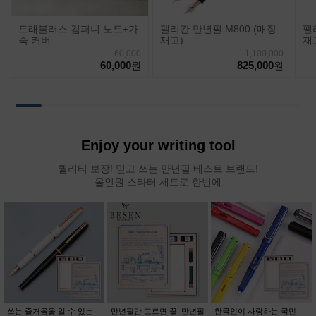
트래블러스 컴퍼니 노트+가
펠리칸 만년필 M800 (매장
펠
죽 커버
재고)
재
60,000
1,100,000
60,000
825,000
원
원
Enjoy your writing tool
퀄리티 보장! 믿고 쓰는 만년필 베스트 브랜드!
올인원 스타터 세트로 한번에
쓰는 즐거움을 알 수 있는
만년필만 고르면 끝! 만년필
한국인이 사랑하는 국민