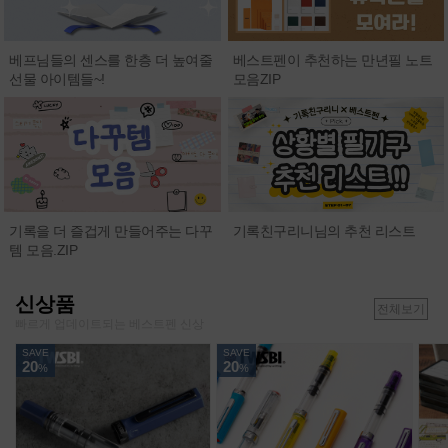
베프님들의 센스를 한층 더 높여줄
베스트펜이 추천하는 만년필 노트
선물 아이템들~!
모음ZIP
기록친구리니님의 추천 리스트
기록을 더 즐겁게 만들어주는 다꾸
템 모음.ZIP
신상품
전체보기
빠르게 업데이트되는 베스트펜 신상
SAVE
SAVE
20
20
%
%