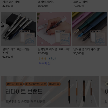
가장 좋은 방법
스타터 패키지
브랜드 '라미'
37,500원
15,000원
70,300원
클래식하고 고급스러운
알록달록 귀여운 '트위스비'
남다른 퀄리티 '홍디안'
'파카'
72,000원
33,000원
62,600원