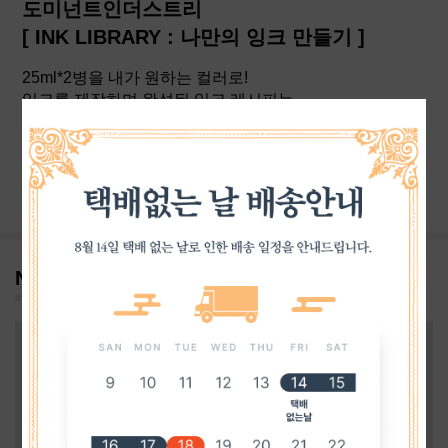
도미넌트인더스트리
[ INK LIBRARY : 나만의 잉크 만들기 ]
25ml*2병을 내가 원하는 컬러로!
잉크를 제작하며 완성된 잉크 레시피는
베스트펜 실링왁스 스탬프를 꾹! 찍어드립니다♡
VIEW MORE
NOTICE!
베스트펜 공지사항!