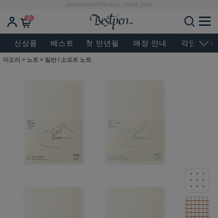
BESEN MASTERPIECE, SINCE 2004
0
신상품
베스트
첫 만년필
매장 안내
각인 안내
미도리
>
노트
>
일반 / 소프트 노트