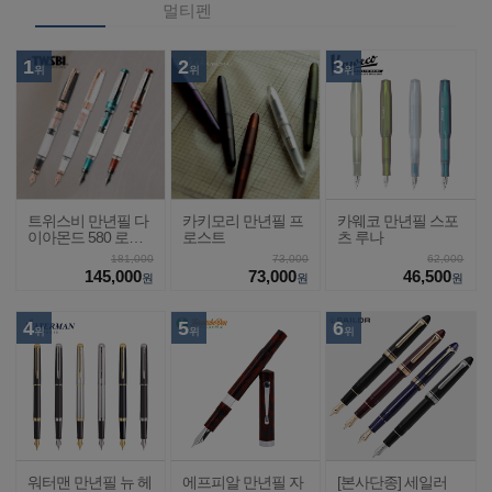
멀티펜
1
2
3
위
위
위
트위스비 만년필 다
카키모리 만년필 프
카웨코 만년필 스포
이아몬드 580 로즈
로스트
츠 루나
골드2
181,000
73,000
62,000
145,000
73,000
46,500
원
원
원
4
5
6
위
위
위
워터맨 만년필 뉴 헤
에프피알 만년필 자
[본사단종] 세일러