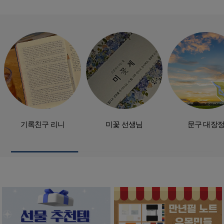
기록친구 리니
미꽃 선생님
문구 대장