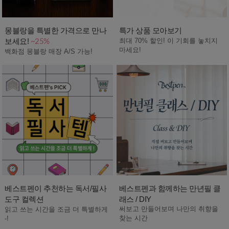
몽블랑을 특별한 가격으로 만나
특가 상품 모아보기
보세요!
최대 70% 할인! 이 기회를 놓치지
~25%
마세요!
백화점 몽블랑 매장 A/S 가능!
베스트펜이 추천하는 독서/필사
베스트펜과 함께하는 만년필 클
도구 컬렉션
래스 / DIY
써보고 만들어보며 나만의 취향을
읽고 쓰는 시간을 조금 더 특별하게
찾는 시간
-!