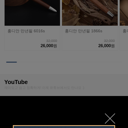
홍디안 만년필 6016s
홍디안 만년필 1866s
홍
32,000
32,000
26,000
26,000
원
원
YouTube
재미있고 쉽고 정확하게! 이제 유튜브에서도 만나요 :)