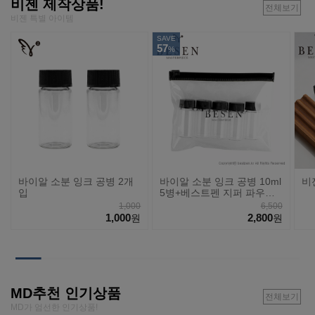
비젠 제작상품!
전체보기
비젠 특별 아이템
SAVE
57
%
바이알 소분 잉크 공병 2개
바이알 소분 잉크 공병 10ml
비
입
5병+베스트펜 지퍼 파우치
세트
1,000
6,500
1,000
2,800
원
원
MD추천 인기상품
전체보기
MD가 엄선한 인기상품!