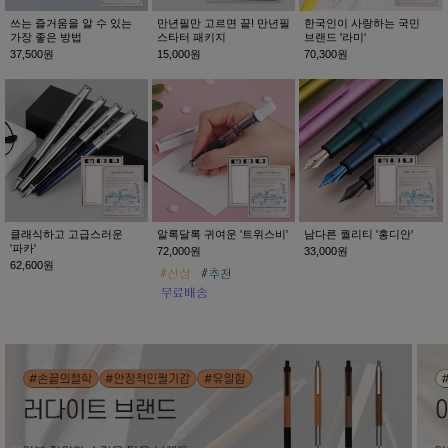
쓰는 즐거움을 알 수 있는
만년필만 고르면 끝! 만년필
한국인이 사랑하는 국민
가장 좋은 방법
스타터 패키지
브랜드 '라미'
37,500원
15,000원
70,300원
클래식하고 고급스러운
알록달록 귀여운 '트위스비'
남다른 퀄리티 '홍디안'
'파카'
72,000원
33,000원
62,600원