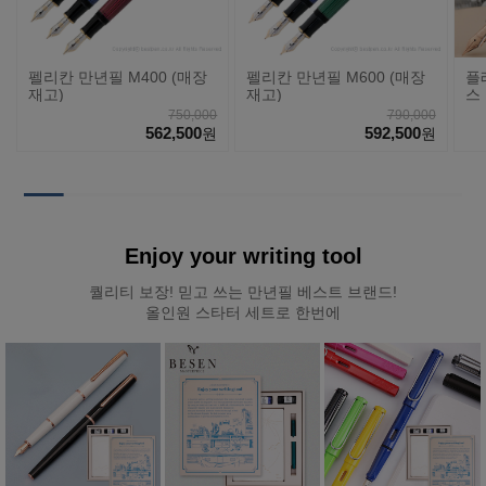
펠리칸 만년필 M400 (매장
펠리칸 만년필 M600 (매장
플
재고)
재고)
스 
#5
750,000
790,000
562,500
592,500
원
원
Enjoy your writing tool
퀄리티 보장! 믿고 쓰는 만년필 베스트 브랜드!
올인원 스타터 세트로 한번에