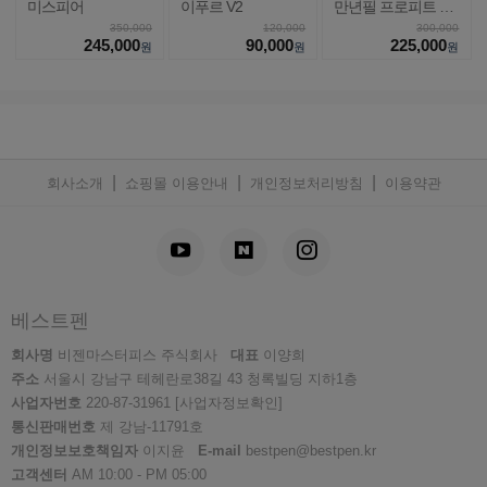
미스피어
이푸르 V2
만년필 프로피트 라
이트
350,000
120,000
300,000
245,000
90,000
225,000
원
원
원
|
|
|
회사소개
쇼핑몰 이용안내
개인정보처리방침
이용약관
베스트펜
회사명
비젠마스터피스 주식회사
대표
이양희
주소
서울시 강남구 테헤란로38길 43 청록빌딩 지하1층
사업자번호
220-87-31961
[사업자정보확인]
통신판매번호
제 강남-11791호
개인정보보호책임자
이지윤
E-mail
bestpen@bestpen.kr
고객센터
AM 10:00 - PM 05:00