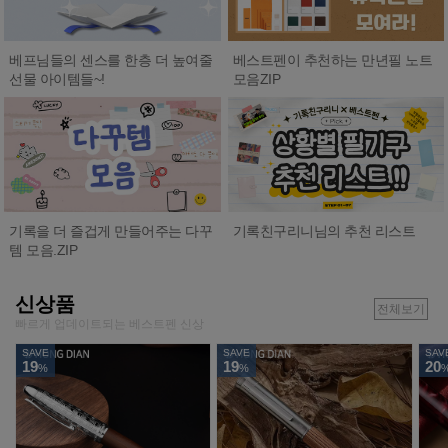
베프님들의 센스를 한층 더 높여줄
베스트펜이 추천하는 만년필 노트
선물 아이템들~!
모음ZIP
기록친구리니님의 추천 리스트
기록을 더 즐겁게 만들어주는 다꾸
템 모음.ZIP
신상품
전체보기
빠르게 업데이트되는 베스트펜 신상
SAVE
SAVE
SAV
19
19
20
%
%