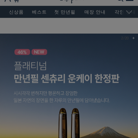
BESEN MASTERPIECE, SINCE 2004
신상품
베스트
첫 만년필
매장 안내
각인 안내
+
2
/
20