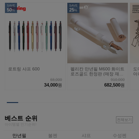
SAVE
SAVE
50
25
%
%
로트링 샤프 600
펠리칸 만년필 M600 화이트
도
로즈골드 한정판 (매장 재
아
고)
68,000
910,000
34,000
682,500
원
원
베스트 순위
전체보기
아이템별 인기순위!
만년필
볼펜
샤프
수성펜