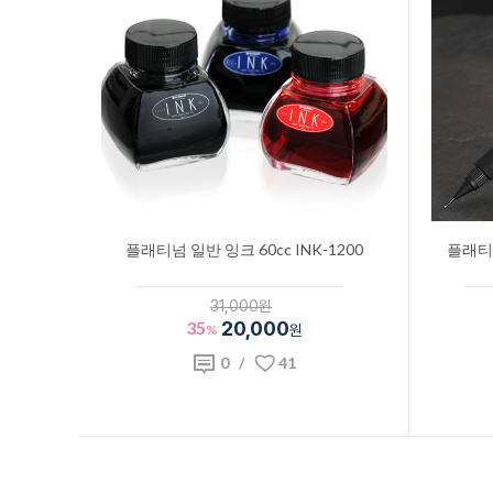
플래티넘 일반 잉크 60cc INK-1200
플래티
31,000원
35
20,000
%
원
0
/
41