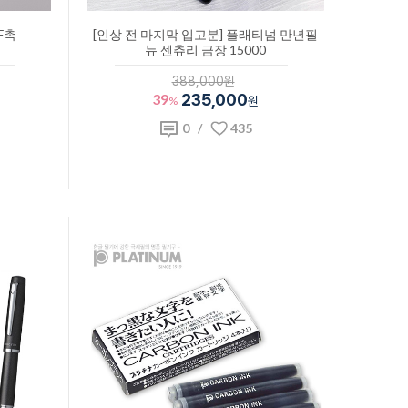
F촉
[인상 전 마지막 입고분] 플래티넘 만년필
뉴 센츄리 금장 15000
388,000원
39
235,000
%
원
0
/
435