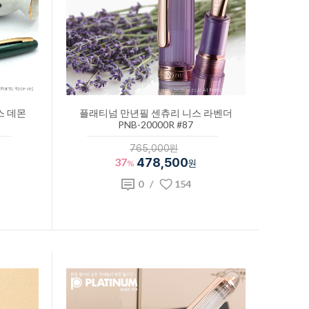
스 데몬
플래티넘 만년필 센츄리 니스 라벤더
PNB-20000R #87
765,000원
37
478,500
%
원
0
/
154