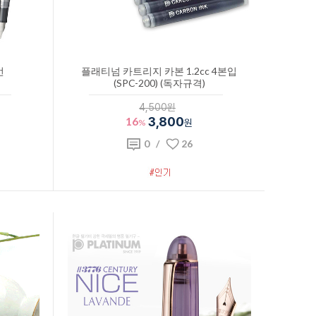
언
플래티넘 카트리지 카본 1.2cc 4본입
(SPC-200) (독자규격)
4,500원
16
3,800
%
원
0
/
26