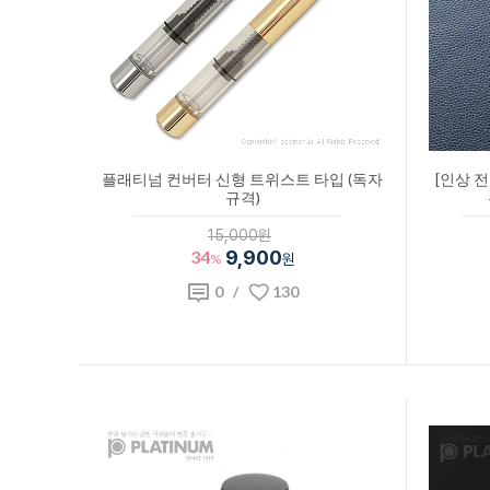
플래티넘 컨버터 신형 트위스트 타입 (독자
[인상 
규격)
15,000원
34
9,900
%
원
0
/
130