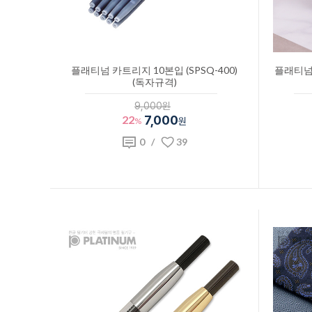
플래티넘 카트리지 10본입 (SPSQ-400)
플래티넘 
(독자규격)
9,000원
22
7,000
%
원
0
/
39