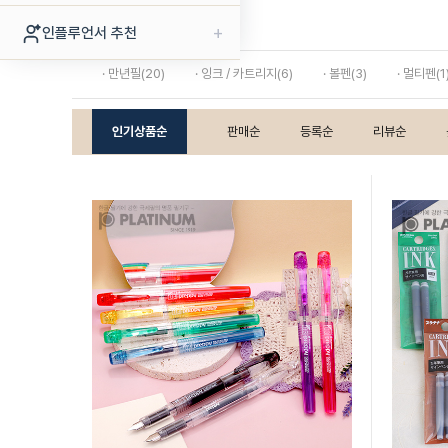
플래티넘
+
인플루언서 추천
· 만년필(20)
· 잉크 / 카트리지(6)
· 볼펜(3)
· 멀티펜(1
인기상품순
판매순
등록순
리뷰순