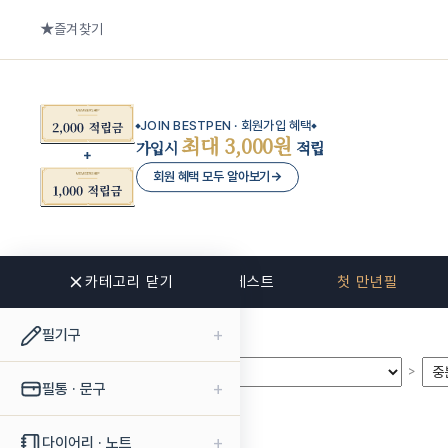
즐겨찾기
JOIN BESTPEN · 회원가입 혜택
최대 3,000원
가입시
적립
회원 혜택 모두 알아보기
→
카테고리 닫기
신상품
베스트
첫 만년필
+
필기구
>
>
+
필통 · 문구
+
다이어리 · 노트