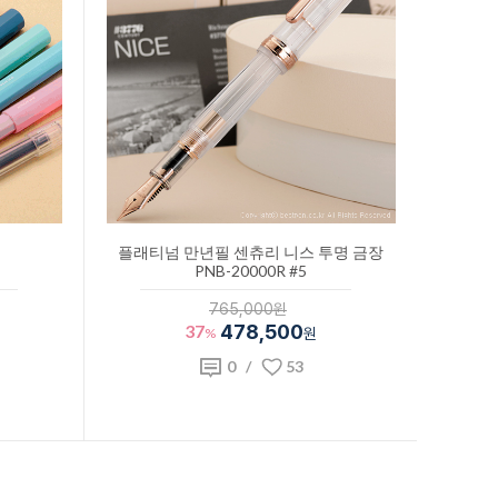
플래티넘 만년필 센츄리 니스 투명 금장
PNB-20000R #5
765,000원
37
478,500
%
원
0
/
53