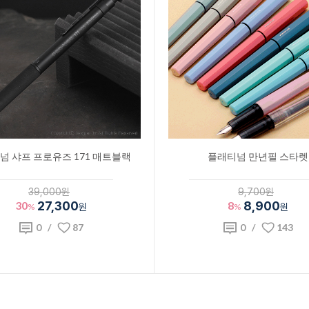
넘 샤프 프로유즈 171 매트블랙
플래티넘 만년필 스타렛
39,000원
9,700원
30
27,300
8
8,900
%
원
%
원
0
/
87
0
/
143