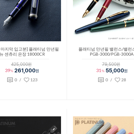
전 마지막 입고분] 플래티넘 만년필
플래티넘 만년필 밸런스/밸런
뉴 센츄리 은장 18000CR
PGB-3000/PGB-3000A
425,000원
79,500원
39
261,000
31
55,000
%
원
%
원
0
/
123
0
/
28