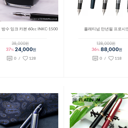
방수 잉크 카본 60cc INKC-1500
플래티넘 만년필 프로시
38,000원
138,000원
37
24,000
36
88,000
%
원
%
원
0
/
128
0
/
118