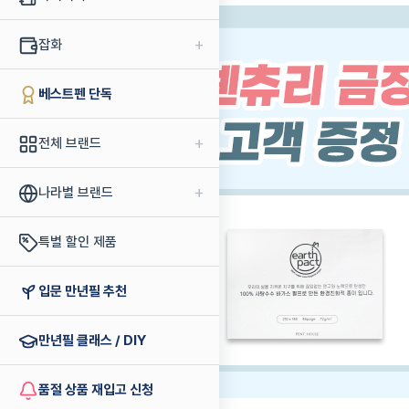
+
잡화
베스트펜 단독
+
전체 브랜드
+
나라별 브랜드
특별 할인 제품
입문 만년필 추천
만년필 클래스 / DIY
품절 상품 재입고 신청