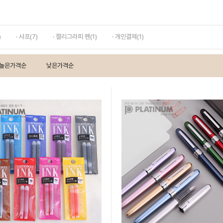
)
· 샤프(7)
· 캘리그라피 펜(1)
· 개인결제(1)
높은가격순
낮은가격순