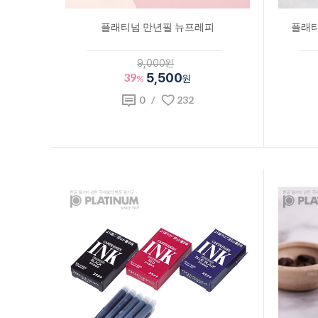
플래티넘 만년필 뉴프레피
플래티
9,000원
39
5,500
%
원
0
/
232