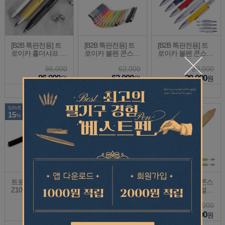
[B2B 특판전용] 트
[B2B 특판전용] 트
[B2B 특판전용] 트
로이카 홀더샤프 짐
로이카 볼펜 콘스트
로이카 볼펜 콘스트
머만 5.6(HB심) PEN
럭션 멀티태스킹 PI
럭션 릴리풋 멀티태
86,000
62,000
29,000
56
P20
스킹 미니 PIP25
86,000
62,000
29,000
원
원
원
SAVE
SAVE
15
15
%
%
트로이카 수성심 99
트로이카 개인결제
트로이카 볼펜 콘스
Z109 99Z110
창
트럭션 마그넷 멀티
태스킹 PIP29
6,000
1,000
58,000
5,100
1,000
49,300
원
원
원