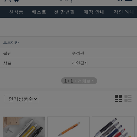
BESEN MASTERPIECE, SINCE 2004
신상품
베스트
첫 만년필
매장 안내
각인 안내
트로이카
볼펜
수성펜
샤프
개인결제
1
/
1
+ 전체보기