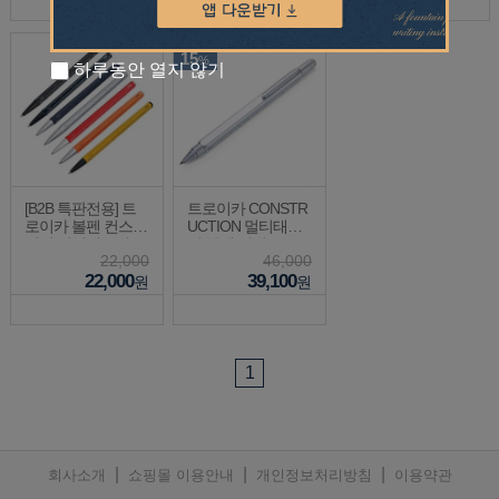
SAVE
15
%
하루동안 열지 않기
[B2B 특판전용] 트
트로이카 CONSTR
로이카 볼펜 컨스트
UCTION 멀티태스
럭션 멀티태스킹 P
킹 볼펜 실버 PIP24/
22,000
46,000
ES40
SI (벌크용)
22,000
39,100
원
원
1
|
|
|
회사소개
쇼핑몰 이용안내
개인정보처리방침
이용약관