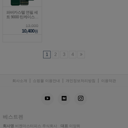
파버카스텔 연필 세
트 9000 틴케이스 6
입
13,000
10,400
원
1
2
3
4
|
|
|
회사소개
쇼핑몰 이용안내
개인정보처리방침
이용약관
베스트펜
회사명
비젠마스터피스 주식회사
대표
이양희