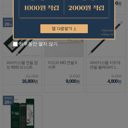
4,600
19,200
6,700
원
원
원
SAVE
SAVE
20
20
%
%
하루동안 열지 않기
파버카스텔 연필 점
미도리 MD 연필 6
파버카스텔 지우개
보 9000 1다스/6자
자루
연필 블랙파버 1다
루
스/12자루
21,000
9,000
6,000
16,800
9,000
4,800
원
원
원
SAVE
20
%