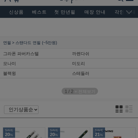
BESEN MASTERPIECE, SINCE 2004
신상품
베스트
첫 만년필
매장 안내
각인 안내
연필
스탠다드 연필 (~5만원)
그라폰 파버카스텔
까렌다쉬
모나미
미도리
블랙윙
스테들러
1
/
2
+ 전체보기
SAVE
SAVE
SAVE
20
20
21
%
%
%