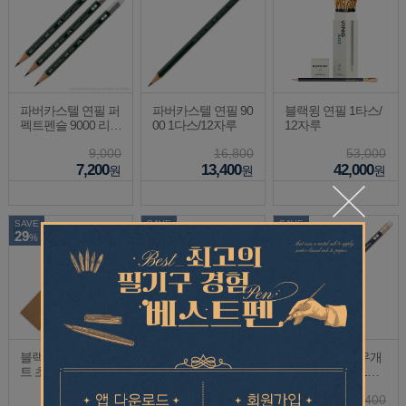
파버카스텔 연필 퍼
파버카스텔 연필 90
블랙윙 연필 1타스/
펙트펜슬 9000 리필
00 1다스/12자루
12자루
3자루
9,000
16,800
53,000
7,200
13,400
42,000
원
원
원
SAVE
SAVE
SAVE
29
20
20
%
%
%
블랙윙 연필 포레스
파버카스텔 지우개
파버카스텔 지우개
트 초이스 더즌 (1타
연필 9000 1다스/12
연필 골드파버 1다
스/12자루) HB
자루
스/12자루
6,500
24,000
8,400