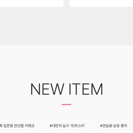
NEW ITEM
-
록 입문용 만년필 카웨코
대만의 실수 '트위스비'
연습용 낱장 종이