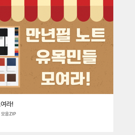
여라!
모음ZIP