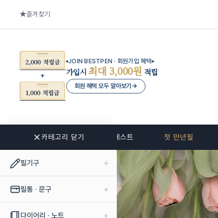
즐겨찾기
JOIN BESTPEN · 회원가입 혜택
최대 3,000원
가입시
적립
회원 혜택 모두 알아보기
→
카테고리 닫기
신상품
베스트
첫 만년필
+
필기구
+
필통 · 문구
+
다이어리 · 노트