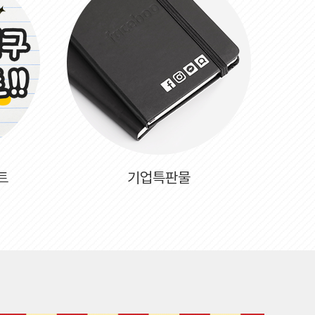
트
기업특판물