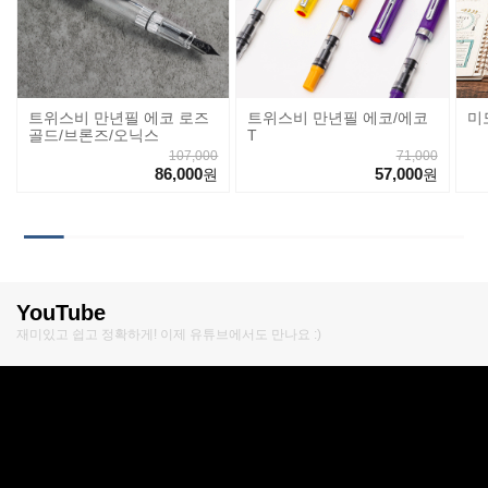
트위스비 만년필 에코 로즈
트위스비 만년필 에코/에코
미
골드/브론즈/오닉스
T
107,000
71,000
86,000
57,000
원
원
YouTube
재미있고 쉽고 정확하게! 이제 유튜브에서도 만나요 :)