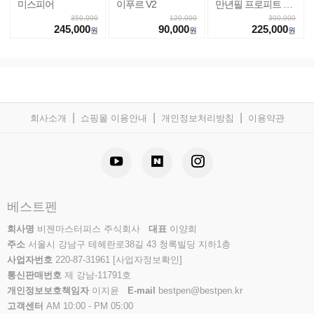
미스피어
이푸르 V2
만년필 프로피트 라
이트
350,000
120,000
300,000
245,000
90,000
225,000
원
원
원
|
|
|
회사소개
쇼핑몰 이용안내
개인정보처리방침
이용약관
베스트펜
회사명
비젠마스터피스 주식회사
대표
이양희
주소
서울시 강남구 테헤란로38길 43 청록빌딩 지하1층
사업자번호
220-87-31961
[사업자정보확인]
통신판매번호
제 강남-11791호
개인정보보호책임자
이지윤
E-mail
bestpen@bestpen.kr
고객센터
AM 10:00 - PM 05:00