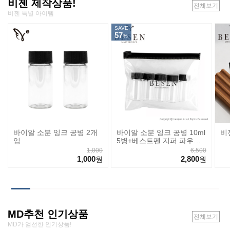
비젠 제작상품!
전체보기
비젠 특별 아이템
SAVE
57
%
바이알 소분 잉크 공병 2개
바이알 소분 잉크 공병 10ml
비
입
5병+베스트펜 지퍼 파우치
세트
1,000
6,500
1,000
2,800
원
원
MD추천 인기상품
전체보기
MD가 엄선한 인기상품!