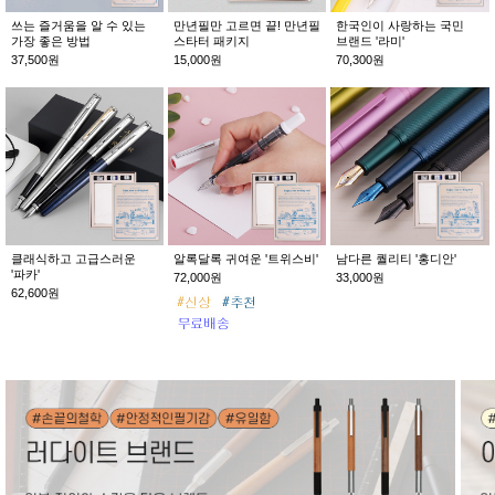
쓰는 즐거움을 알 수 있는
만년필만 고르면 끝! 만년필
한국인이 사랑하는 국민
가장 좋은 방법
스타터 패키지
브랜드 '라미'
37,500원
15,000원
70,300원
클래식하고 고급스러운
알록달록 귀여운 '트위스비'
남다른 퀄리티 '홍디안'
'파카'
72,000원
33,000원
62,600원