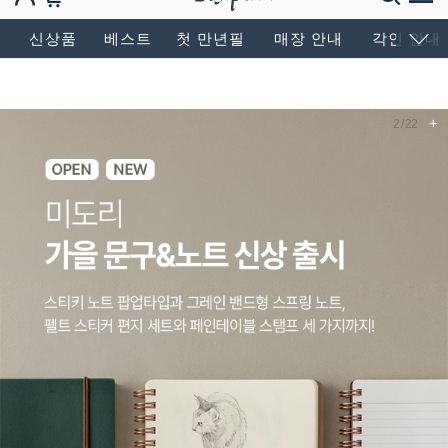
BESEN MASTERPIECE, SINCE 2004
신상품
베스트
첫 만년필
매장 안내
각인 안내
+
3
/
22