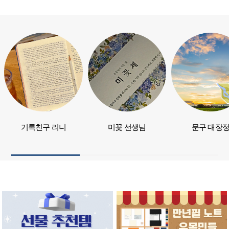
기록친구 리니
미꽃 선생님
문구 대장