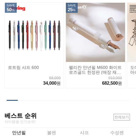
SAVE
SAVE
50
25
%
%
로트링 샤프 600
펠리칸 만년필 M600 화이트
도
로즈골드 한정판 (매장 재
아
고)
68,000
910,000
34,000
682,500
원
원
베스트 순위
전체보기
아이템별 인기순위!
만년필
볼펜
샤프
수성펜