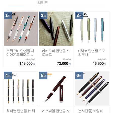
멀티펜
1
2
3
위
위
위
트위스비 만년필 다
카키모리 만년필 프
카웨코 만년필 스포
이아몬드 580 로즈
로스트
츠 루나
골드2
181,000
73,000
62,000
145,000
73,000
46,500
원
원
원
4
5
6
위
위
위
워터맨 만년필 뉴 헤
에프피알 만년필 자
[본사단종] 세일러