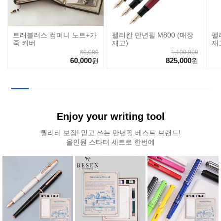
트래블러스 컴퍼니 노트+가
펠리칸 만년필 M800 (매장
펠
죽 커버
재고)
재
60,000
1,100,000
60,000
825,000
원
원
Enjoy your writing tool
퀄리티 보장! 믿고 쓰는 만년필 베스트 브랜드!
올인원 스타터 세트로 한번에