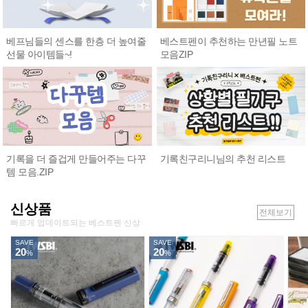
베프님들의 센스를 한층 더 높여줄
베스트펜이 추천하는 만년필 노트
선물 아이템들~!
모음ZIP
기록친구리니님의 추천 리스트
기록을 더 즐겁게 만들어주는 다꾸
템 모음.ZIP
신상품
전체보기
빠르게 업데이트되는 베스트펜 신상
SAVE
SAVE
20
20
%
%