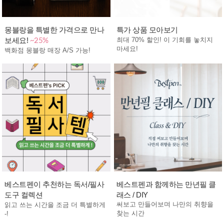
몽블랑을 특별한 가격으로 만나
특가 상품 모아보기
보세요!
최대 70% 할인! 이 기회를 놓치지
~25%
마세요!
백화점 몽블랑 매장 A/S 가능!
베스트펜이 추천하는 독서/필사
베스트펜과 함께하는 만년필 클
도구 컬렉션
래스 / DIY
써보고 만들어보며 나만의 취향을
읽고 쓰는 시간을 조금 더 특별하게
찾는 시간
-!