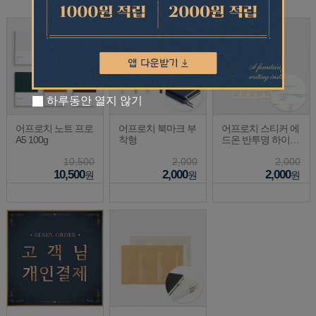
하루동안 열지 않기
어프로치 노트 프로
어프로치 북마크 부
어프로치 스티커 에
A5 100g
착형
드온 반투명 하이라
이트
10,500
2,000
2,000
10,500
2,000
2,000
원
원
원