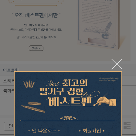
어프로치
스티커 / 스탬프 / 테이프
노트
북마크 / 책받침
개인결제
1
/
1
+ 전체보기