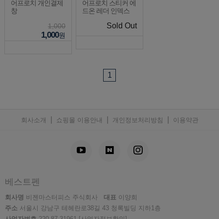
어프로치 개인결제
어프로치 스티커 에
창
드온 레더 인덱스
Sold Out
1,000
1,000
원
1
|
|
|
회사소개
쇼핑몰 이용안내
개인정보처리방침
이용약관
베스트펜
회사명
비젠마스터피스 주식회사
대표
이양희
주소
서울시 강남구 테헤란로38길 43 청록빌딩 지하1층
사업자번호
220-87-31961
[사업자정보확인]