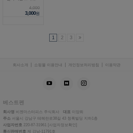
펜(RB-6000AT)
4,000
3,000
원
1
2
3
|
|
|
회사소개
쇼핑몰 이용안내
개인정보처리방침
이용약관
베스트펜
회사명
비젠마스터피스 주식회사
대표
이양희
주소
서울시 강남구 테헤란로38길 43 청록빌딩 지하1층
사업자번호
220-87-31961
[사업자정보확인]
통신판매번호
제 강남-11791호