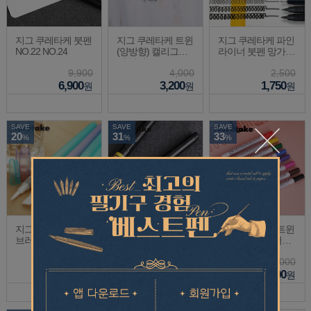
지그 쿠레타케 붓펜
지그 쿠레타케 트윈
지그 쿠레타케 파인
NO.22 NO.24
(양방향) 캘리그라
라이너 붓펜 망가카
피 마커 MS-3400
카투니스트 만화
9,900
4,000
2,500
6,900
3,200
1,750
원
원
원
SAVE
SAVE
SAVE
20
31
33
%
%
%
지그 쿠레타케 워터
지그 쿠레타케 붓펜
지그 쿠레타케 트윈
브러쉬 H20
잉크 카트리지 블랙
(양방향) 타입 저널
NO.22 NO.24 전용
&타이틀 마커 MS-3
7,000
3,900
3,000
600
5,600
2,700
2,000
원
원
원