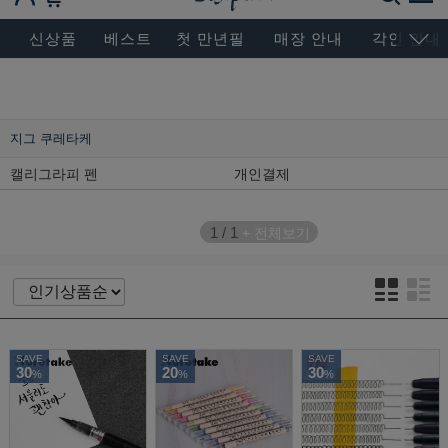
BESEN MASTERPIECE, SINCE 2004
신상품
베스트
첫 만년필
매장 안내
각인 안내
지그 쿠레타케
캘리그라피 펜
개인결제
1
/
1
+ 전체보기
SAVE
SAVE
SAVE
30
20
30
%
%
%