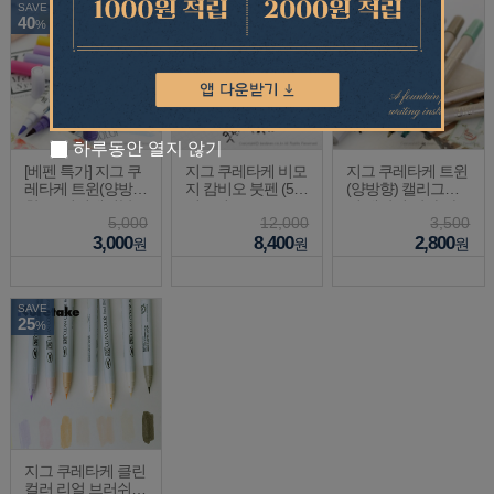
SAVE
SAVE
SAVE
40
30
20
%
%
%
하루동안 열지 않기
[베펜 특가] 지그 쿠
지그 쿠레타케 비모
지그 쿠레타케 트윈
레타케 트윈(양방
지 캄비오 붓펜 (5가
(양방향) 캘리그라
향) 브러쉬에이블 M
지규격)
피 메탈릭 칼라 마
5,000
12,000
3,500
S-7700
커 MS-8400
3,000
8,400
2,800
원
원
원
SAVE
25
%
지그 쿠레타케 클린
컬러 리얼 브러쉬