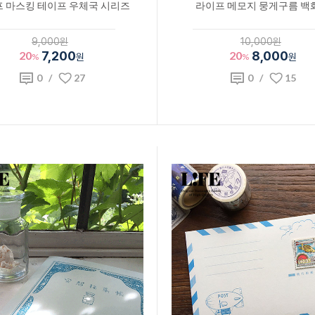
 마스킹 테이프 우체국 시리즈
라이프 메모지 뭉게구름 백
9,000원
10,000원
20
7,200
20
8,000
%
원
%
원
0
/
27
0
/
15