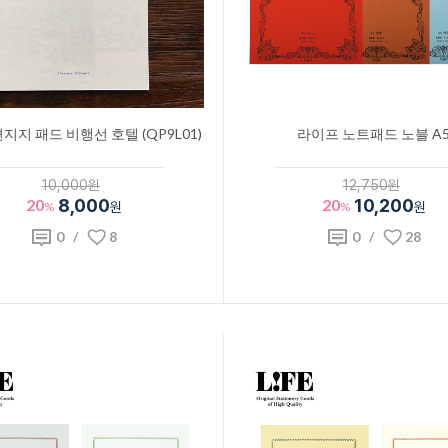
지지 패드 비행선 호텔 (QP9L01)
라이프 노트패드 노블 A
10,000원
12,750원
20
8,000
20
10,200
%
원
%
원
0
/
8
0
/
28