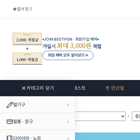
즐겨찾기
JOIN BESTPEN · 회원가입 혜택
최대 3,000원
가입시
적립
회원 혜택 모두 알아보기
→
카테고리 닫기
신상품
베스트
첫 만년필
+
필기구
>
>
+
필통 · 문구
+
다이어리 · 노트