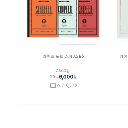
라이프 노트 쇼퍼 A5 B5
라이프
7,500원
20
6,000
%
원
0
/
42