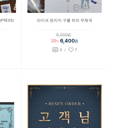
9E01)
라이프 편지지 구름 위의 우체국
8,000원
20
6,400
%
원
0
/
7