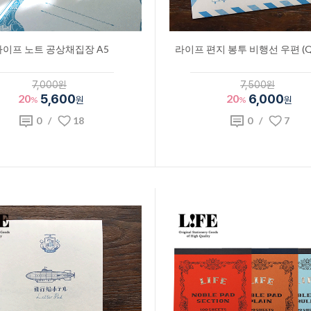
라이프 노트 공상채집장 A5
라이프 편지 봉투 비행선 우편 (QP
7,000원
7,500원
20
5,600
20
6,000
%
원
%
원
0
/
18
0
/
7