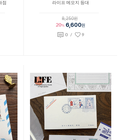
화점
라이프 메모지 등대
8,250원
20
6,600
%
원
0
/
9