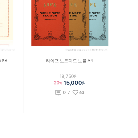
 B6
라이프 노트패드 노블 A4
18,750원
20
15,000
%
원
0
/
63