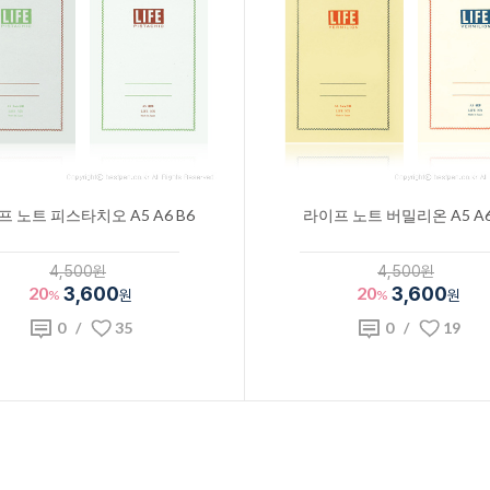
 노트 피스타치오 A5 A6 B6
라이프 노트 버밀리온 A5 A6
4,500원
4,500원
20
3,600
20
3,600
%
원
%
원
0
/
35
0
/
19