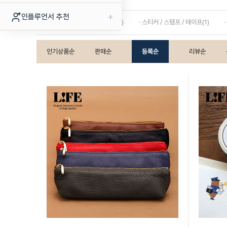
+
인플루언서 추천
· 필통 / 펜 파우치 / 보관함(1)
· 스티커 / 스탬프 / 테이프(1)
인기상품순
판매순
등록순
리뷰순