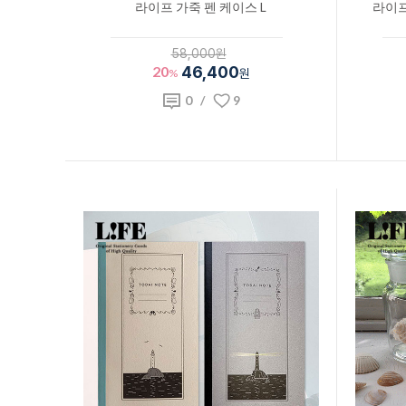
라이프 가죽 펜 케이스 L
라이프
58,000원
20
46,400
%
원
0
/
9