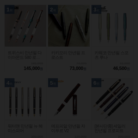
1
2
3
위
위
위
트위스비 만년필 다
카키모리 만년필 프
카웨코 만년필 스포
이아몬드 580 로즈
로스트
츠 루나
골드2
181,000
73,000
62,000
145,000
73,000
46,500
원
원
원
4
5
6
위
위
위
워터맨 만년필 뉴 헤
에프피알 만년필 자
[본사단종] 세일러
미스피어
이푸르 V2
만년필 프로피트 라
이트
350,000
120,000
300,000