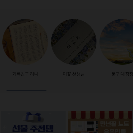
기록친구 리니
미꽃 선생님
문구 대장