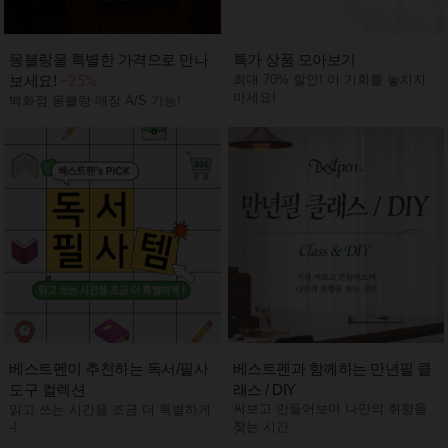
몽블랑을 특별한 가격으로 만나
특가 상품 모아보기
보세요!
최대 70% 할인! 이 기회를 놓치지
~25%
마세요!
백화점 몽블랑 매장 A/S 가능!
베스트펜이 추천하는 독서/필사
베스트펜과 함께하는 만년필 클
도구 컬렉션
래스 / DIY
써보고 만들어보며 나만의 취향을
읽고 쓰는 시간을 조금 더 특별하게
찾는 시간
-!