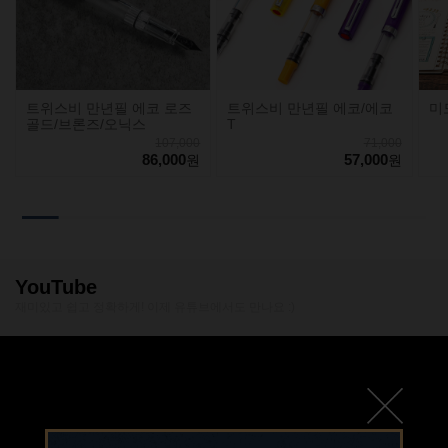
트위스비 만년필 에코 로즈
트위스비 만년필 에코/에코
미
골드/브론즈/오닉스
T
107,000
71,000
86,000
57,000
원
원
YouTube
재미있고 쉽고 정확하게! 이제 유튜브에서도 만나요 :)