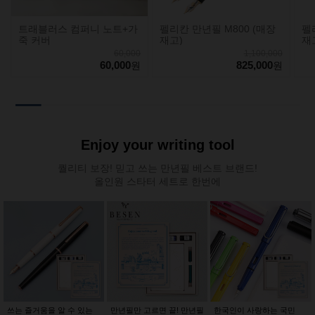
트래블러스 컴퍼니 노트+가
펠리칸 만년필 M800 (매장
펠
죽 커버
재고)
재
60,000
1,100,000
60,000
825,000
원
원
Enjoy your writing tool
퀄리티 보장! 믿고 쓰는 만년필 베스트 브랜드!
올인원 스타터 세트로 한번에
쓰는 즐거움을 알 수 있는
만년필만 고르면 끝! 만년필
한국인이 사랑하는 국민