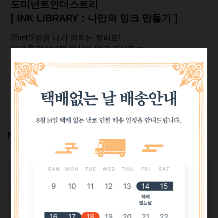
도미넌트인더스트리
[ INK LIBRARY : 나만의 잉크 만들기 ]
25ml*2병을 내가 원하는 컬러로!
잉크를 제작하며 완성된 잉크 레시피는
베스트펜 실링왁스 스탬프를 꾹! 찍어드립니다♡
VIEW MORE
NOTICE!
베스트펜 공지사항!