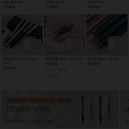
가장 좋은 방법
스타터 패키지
브랜드 '라미'
37,500원
15,000원
70,300원
클래식하고 고급스러운
알록달록 귀여운 '트위스비'
남다른 퀄리티 '홍디안'
'파카'
72,000원
33,000원
62,600원