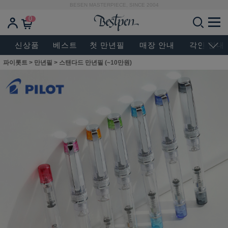
BESEN MASTERPIECE, SINCE 2004
0
신상품
베스트
첫 만년필
매장 안내
각인 안내
파이롯트
>
만년필
>
스탠다드 만년필 (~10만원)