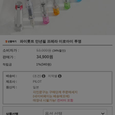
파이롯트 만년필 프레라 이로아이 투명
소비자가 :
53,000원
(
34
%할인)
34,900원
판매가 :
적립금
1%(340원)
배송비 :
(조건)
지역별
제조사 :
PILOT
원산지 :
일본
각인문구는 구매단계 주문메세지
(네이버페이는 배송메모에)
매장내 시필가능!
컨버터 포함
상품선택