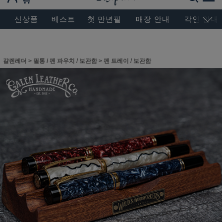
BESEN MASTERPIECE, SINCE 2004
신상품
베스트
첫 만년필
매장 안내
각인 안내
갈렌레더
>
필통 / 펜 파우치 / 보관함
>
펜 트레이 / 보관함