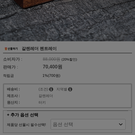
갈렌레더 펜트레이
소비자가 :
88,000원
(
20
%할인)
70,400원
판매가 :
적립금
1%(700원)
배송비 :
(조건)
지역별
제조사 :
갈렌레더
원산지 :
터키
+ 추가 옵션 선택
제품당 선물시 필수선택!