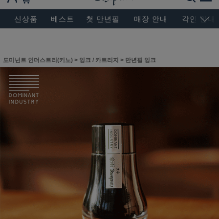
BESEN MASTERPIECE, SINCE 2004
신상품
베스트
첫 만년필
매장 안내
각인 안내
도미넌트 인더스트리(키노)
>
잉크 / 카트리지
>
만년필 잉크