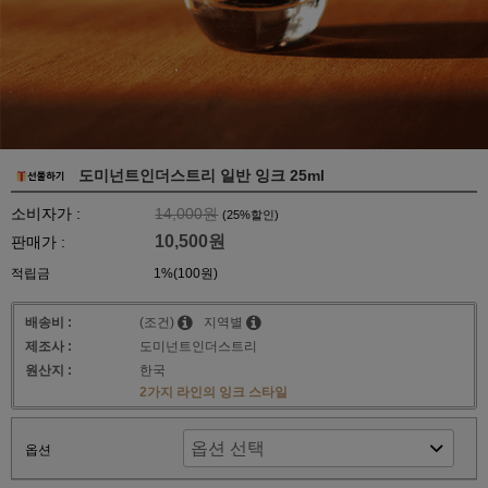
도미넌트인더스트리 일반 잉크 25ml
소비자가 :
14,000원
(
25
%할인)
10,500원
판매가 :
적립금
1%(100원)
배송비 :
(조건)
지역별
제조사 :
도미넌트인더스트리
원산지 :
한국
2가지 라인의 잉크 스타일
옵션