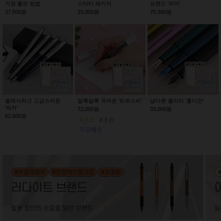
가장 좋은 방법
스타터 패키지
브랜드 '라미'
37,500원
15,000원
70,300원
클래식하고 고급스러운
알록달록 귀여운 '트위스비'
남다른 퀄리티 '홍디안'
'파카'
72,000원
33,000원
62,600원