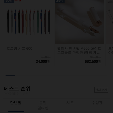
50
25
%
%
로트링 샤프 600
펠리칸 만년필 M600 화이트
도
로즈골드 한정판 (매장 재
아
고)
68,000
910,000
34,000
682,500
원
원
베스트 순위
전체보기
아이템별 인기순위!
만년필
볼펜
샤프
수성펜
멀티펜