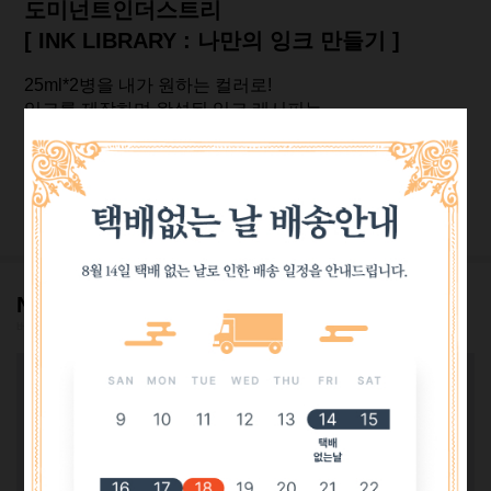
도미넌트인더스트리
[ INK LIBRARY : 나만의 잉크 만들기 ]
25ml*2병을 내가 원하는 컬러로!
잉크를 제작하며 완성된 잉크 레시피는
베스트펜 실링왁스 스탬프를 꾹! 찍어드립니다♡
VIEW MORE
NOTICE!
베스트펜 공지사항!