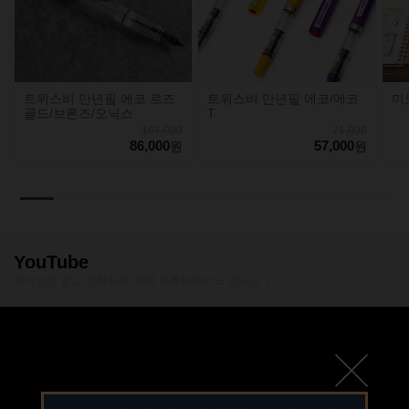
트위스비 만년필 에코 로즈
트위스비 만년필 에코/에코
미
골드/브론즈/오닉스
T
107,000
71,000
86,000
57,000
원
원
YouTube
재미있고 쉽고 정확하게! 이제 유튜브에서도 만나요 :)