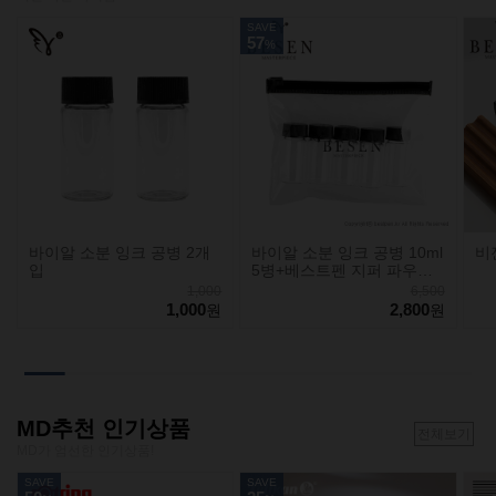
SAVE
57
%
바이알 소분 잉크 공병 2개
바이알 소분 잉크 공병 10ml
비
입
5병+베스트펜 지퍼 파우치
세트
1,000
6,500
1,000
2,800
원
원
MD추천 인기상품
전체보기
MD가 엄선한 인기상품!
SAVE
SAVE