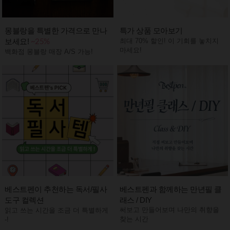
몽블랑을 특별한 가격으로 만나
특가 상품 모아보기
보세요!
최대 70% 할인! 이 기회를 놓치지
~25%
마세요!
백화점 몽블랑 매장 A/S 가능!
베스트펜이 추천하는 독서/필사
베스트펜과 함께하는 만년필 클
도구 컬렉션
래스 / DIY
써보고 만들어보며 나만의 취향을
읽고 쓰는 시간을 조금 더 특별하게
찾는 시간
-!