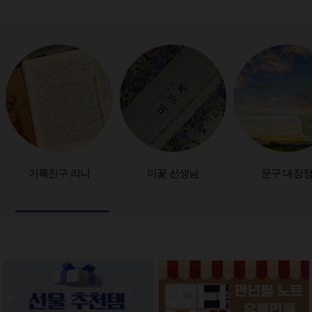
기록친구 리니
미꽃 선생님
문구 대장