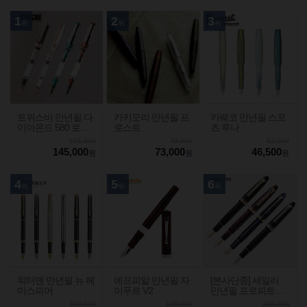
1
2
3
위
위
위
트위스비 만년필 다
카키모리 만년필 프
카웨코 만년필 스포
이아몬드 580 로즈
로스트
츠 루나
골드2
181,000
73,000
62,000
145,000
73,000
46,500
원
원
원
4
5
6
위
위
위
워터맨 만년필 뉴 헤
에프피알 만년필 자
[본사단종] 세일러
미스피어
이푸르 V2
만년필 프로피트 라
이트
350,000
120,000
300,000