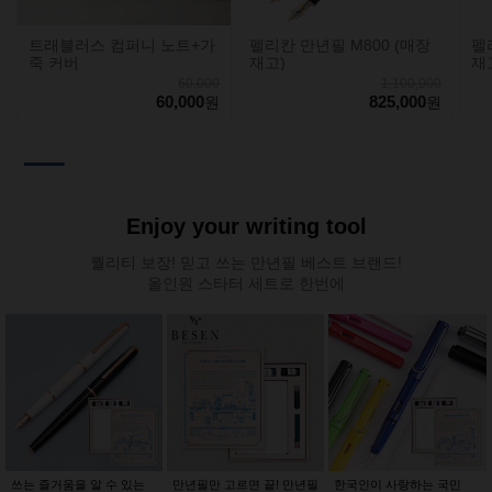
트래블러스 컴퍼니 노트+가
펠리칸 만년필 M800 (매장
펠
죽 커버
재고)
재
60,000
1,100,000
60,000
825,000
원
원
Enjoy your writing tool
퀄리티 보장! 믿고 쓰는 만년필 베스트 브랜드!
올인원 스타터 세트로 한번에
쓰는 즐거움을 알 수 있는
만년필만 고르면 끝! 만년필
한국인이 사랑하는 국민