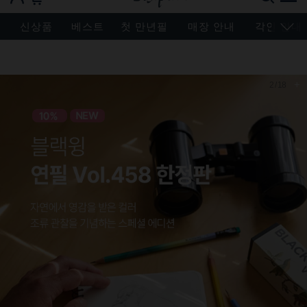
BESEN MASTERPIECE, SINCE 2004
신상품
베스트
첫 만년필
매장 안내
각인 안내
+
2
/
18