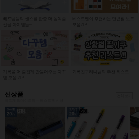
베프님들의 센스를 한층 더 높여줄
베스트펜이 추천하는 만년필 노트
선물 아이템들~!
모음ZIP
기록친구리니님의 추천 리스트
기록을 더 즐겁게 만들어주는 다꾸
템 모음.ZIP
신상품
전체보기
빠르게 업데이트되는 베스트펜 신상
SAVE
SAVE
20
20
%
%