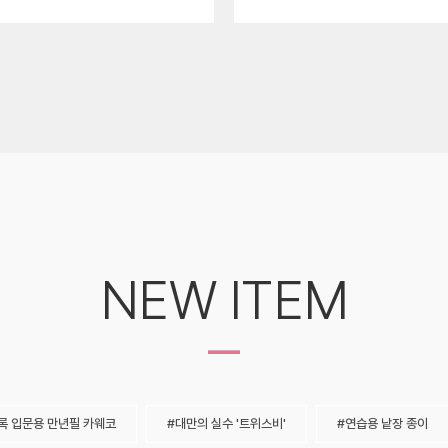
NEW ITEM
-
록 입문용 만년필 카웨코
대만의 실수 '트위스비'
연습용 낱장 종이