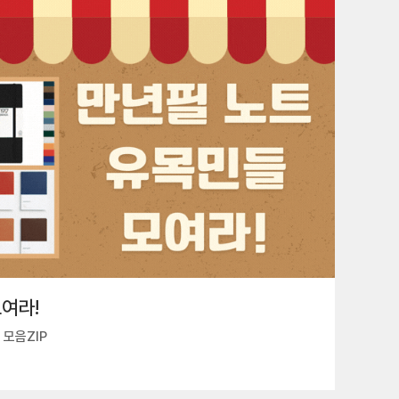
여라!
모음ZIP