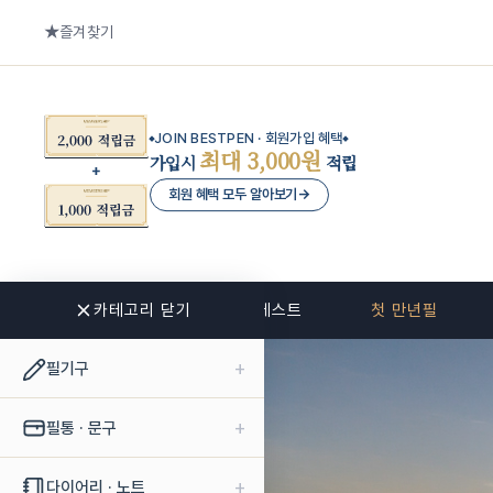
즐겨찾기
JOIN BESTPEN · 회원가입 혜택
최대 3,000원
가입시
적립
회원 혜택 모두 알아보기
→
카테고리 닫기
신상품
베스트
첫 만년필
+
필기구
+
필통 · 문구
+
다이어리 · 노트