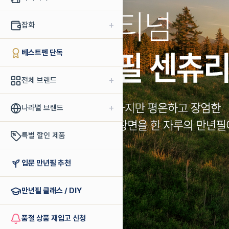
+
잡화
베스트펜 단독
+
전체 브랜드
+
나라별 브랜드
특별 할인 제품
입문 만년필 추천
만년필 클래스 / DIY
품절 상품 재입고 신청