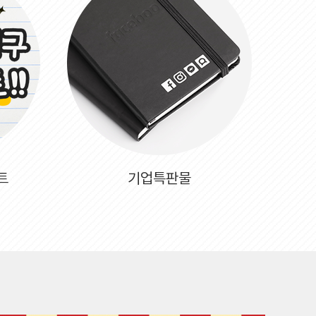
트
기업특판물