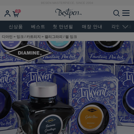
BESEN MASTERPIECE, SINCE 2004
0
신상품
베스트
첫 만년필
매장 안내
각인 안내
디아민
>
잉크 / 카트리지
>
캘리그라피 / 펄 잉크