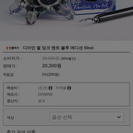
디아민 펄 잉크 벤트 블루 에디션 50ml
소비자가 :
29,000원
(
30
%할인)
20,300원
판매가 :
적립금
1%(200원)
배송비 :
(조건)
지역별
제조사 :
DIAMINE
원산지 :
영국
색상
추가 구성 상품