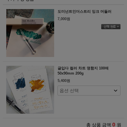
도미넌트인더스트리 잉크 머들러
7,000
원
글입다 컬러 차트 명함지 100매
50x90mm 200g
5,400
원
0
총 상품 금액
원