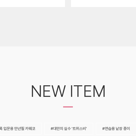
NEW ITEM
-
록 입문용 만년필 카웨코
대만의 실수 '트위스비'
연습용 낱장 종이