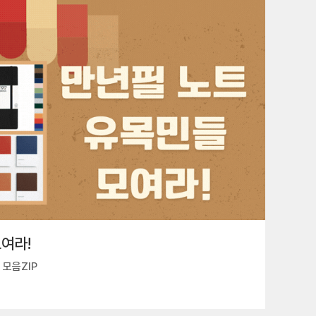
여라!
모음ZIP