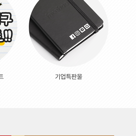
트
기업특판물